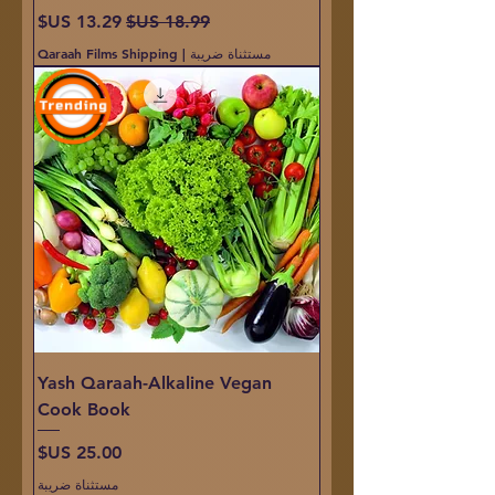
سعر عادي
سعر البيع
مستثناة ضريبة
|
Qaraah Films Shipping
Yash Qaraah-Alkaline Vegan
Cook Book
السعر
مستثناة ضريبة