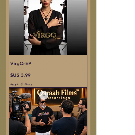
VirgQ-EP
السعر
مستثناة ضريبة