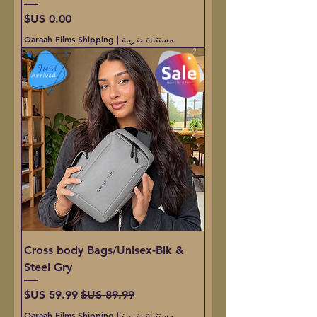
السعر
مستثناة ضريبة
|
Qaraah Films Shipping
Cross body Bags/Unisex-Blk &
Steel Gry
سعر عادي
سعر البيع
مستثناة ضريبة
|
Qaraah Films Shipping