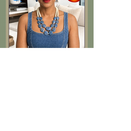
Beads Jewelry
السعر
مستثناة ضريبة
|
Qaraah Films Shipping