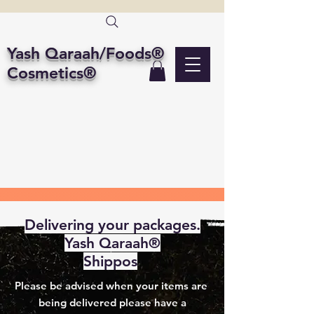
Yash Qaraah/Foods®
Cosmetics®
Delivering your packages.
Yash Qaraah®
Shippos
Please be advised when your items are
being delivered please have a