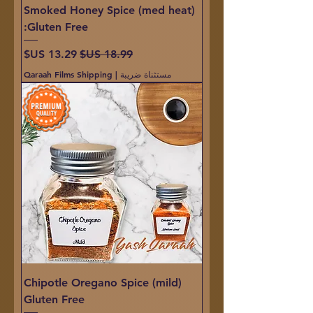
Smoked Honey Spice (med heat)
Gluten Free:
سعر عادي
سعر البيع
مستثناة ضريبة
|
Qaraah Films Shipping
Chipotle Oregano Spice (mild)
Gluten Free